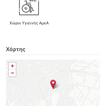
Χώροι Υγιεινής ΑμεΑ
Χάρτης
+
−