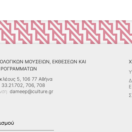
ΟΛΟΓΙΚΏΝ ΜΟΥΣΕΊΩΝ, ΕΚΘΈΣΕΩΝ ΚΑΙ
Χ
 ΠΡΟΓΡΑΜΜΆΤΩΝ
Υ
κλέους 5, 106 77 Αθήνα
Δ
 33.21.702, 706, 708
Ε
υνση:
dameep@culture.gr
Σ