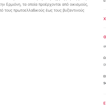
ε
την Ερμιόνη, τα οποία προέρχονται από οικισμούς,
πό τους πρωτοελλαδικούς έως τους βυζαντινούς
Χ
Θ
α
Ω
0
Ε
5
Ε