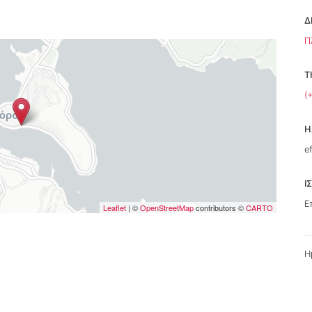
Δ
Π
Τ
(
Η
e
Ι
Ε
Leaflet
| ©
OpenStreetMap
contributors ©
CARTO
Η