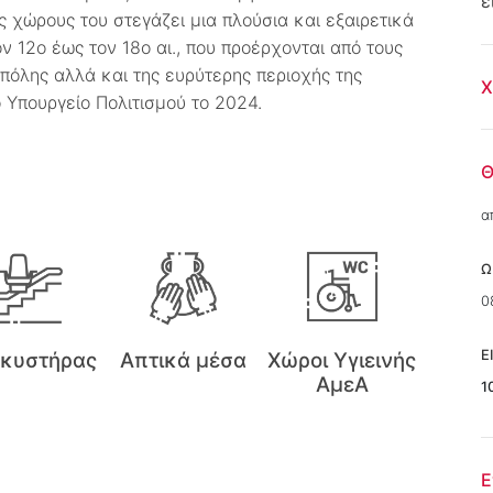
ε
ς χώρους του στεγάζει μια πλούσια και εξαιρετικά
 12ο έως τον 18ο αι., που προέρχονται από τους
 πόλης αλλά και της ευρύτερης περιοχής της
Χ
 Υπουργείο Πολιτισμού το 2024.
Θ
α
Ω
0
Ε
λκυστήρας
Απτικά μέσα
Χώροι Υγιεινής
ΑμεΑ
1
Ε