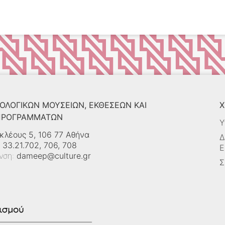
ΟΛΟΓΙΚΏΝ ΜΟΥΣΕΊΩΝ, ΕΚΘΈΣΕΩΝ ΚΑΙ
Χ
 ΠΡΟΓΡΑΜΜΆΤΩΝ
Υ
κλέους 5, 106 77 Αθήνα
Δ
 33.21.702, 706, 708
Ε
υνση:
dameep@culture.gr
Σ