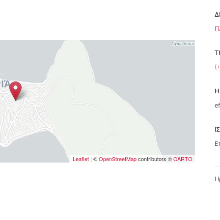
Δ
Π
Τ
(
Η
e
Ι
Ε
Leaflet
| ©
OpenStreetMap
contributors ©
CARTO
Η