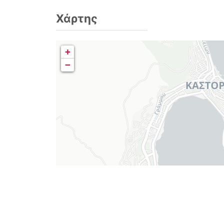
Χάρτης
+
−