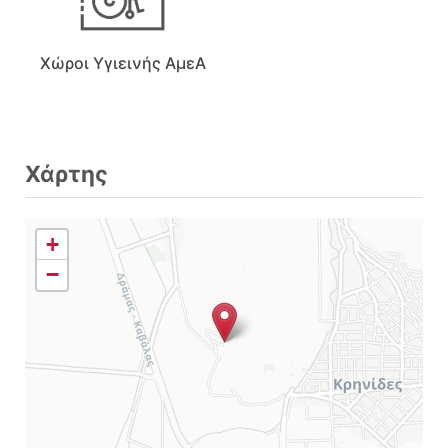
Χώροι Υγιεινής ΑμεΑ
Χάρτης
+
−