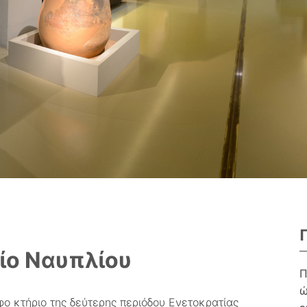
ίο Ναυπλίου
Π
ώ
φο κτήριο της δεύτερης περιόδου Ενετοκρατίας