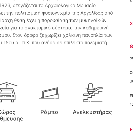
ε
 1926, στεγάζεται το Αρχαιολογικό Μουσείο
ει την πολιτισμική φυσιογνωμία της Αργολίδας από
ρίαρχη θέση έχει η παρουσίαση των μυκηναϊκών
Χ
χεία για το ανακτορικό σύστημα, την καθημερινή
σμου. Στον όροφο ξεχωρίζει χάλκινη πανοπλία των
15ου αι. π.Χ. που ανήκε σε επίλεκτο πολεμιστή.
Θ
α
Ω
0
Ε
1
Χώρος
Ράμπα
Ανελκυστήρας
άθμευσης
Ε