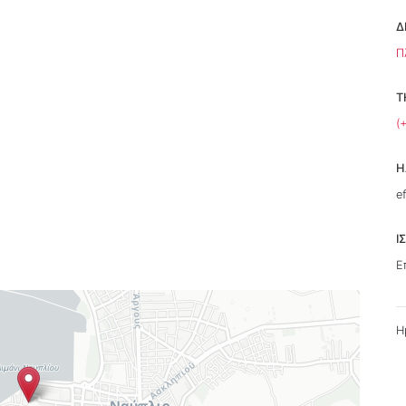
Δ
Π
Τ
(
Η
e
Ι
Ε
Η