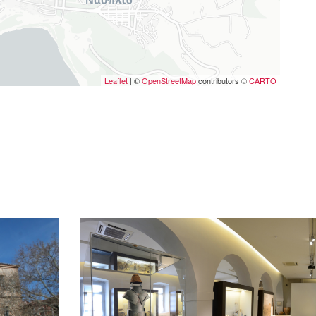
Leaflet
| ©
OpenStreetMap
contributors ©
CARTO