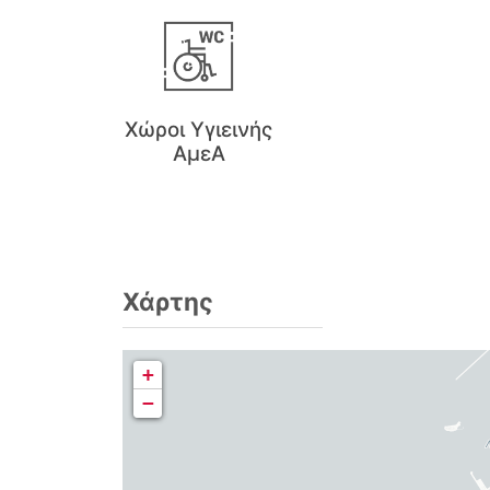
Χώροι Υγιεινής
ΑμεΑ
Χάρτης
+
−