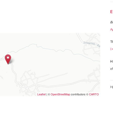
Ε
Δ
Α
Τ
(
Η
e
Η
Leaflet
| ©
OpenStreetMap
contributors ©
CARTO