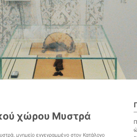
κού χώρου Μυστρά
Π
ώ
υστρά, μνημείο εγγεγραμμένο στον Κατάλογο