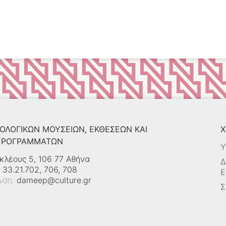
ΟΛΟΓΙΚΏΝ ΜΟΥΣΕΊΩΝ, ΕΚΘΈΣΕΩΝ ΚΑΙ
Χ
 ΠΡΟΓΡΑΜΜΆΤΩΝ
Υ
κλέους 5, 106 77 Αθήνα
Δ
 33.21.702, 706, 708
Ε
υνση:
dameep@culture.gr
Σ