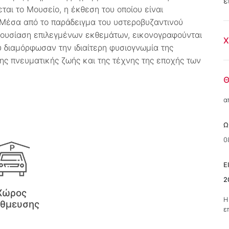
ε
αι το Μουσείο, η έκθεση του οποίου είναι
 Μέσα από το παράδειγμα του υστεροβυζαντινού
ρουσίαση επιλεγμένων εκθεμάτων, εικονογραφούνται
Χ
υ διαμόρφωσαν την ιδιαίτερη φυσιογνωμία της
της πνευματικής ζωής και της τέχνης της εποχής των
Θ
α
Ω
0
Ε
2
Χώρος
Η
άθμευσης
ε